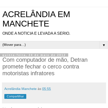
ACRELÂNDIA EM
MANCHETE
ONDE A NOTICIA E LEVADA A SERIO.
▼
quinta-feira, 24 de maio de 2012
Com computador de mão, Detran
promete fechar o cerco contra
motoristas infratores
Acrelândia Manchete
às
05:55
Compartilhar